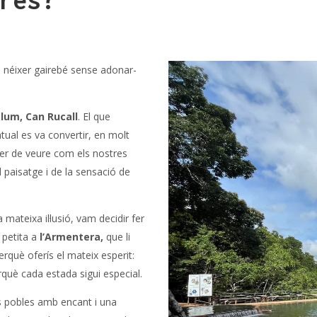
res?
 néixer gairebé sense adonar-
lum, Can Rucall
. El que
tual es va convertir, en molt
er de veure com els nostres
l paisatge i de la sensació de
ateixa il·lusió, vam decidir fer
 petita a
l’Armentera,
que li
erquè oferís el mateix esperit:
rquè cada estada sigui especial.
s pobles amb encant i una