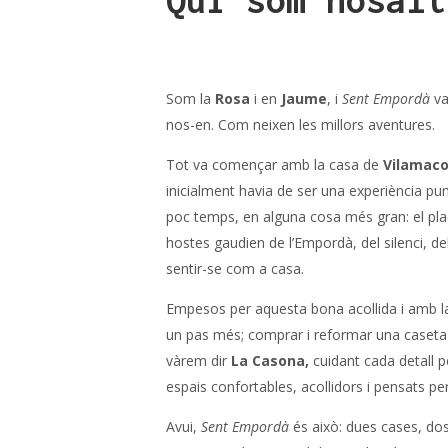
Quí som nosalt
Som la
Rosa
i en
Jaume
, i
Sent Empordà
va
nos-en. Com neixen les millors aventures.
Tot va començar amb la casa de
Vilamaco
inicialment havia de ser una experiència pun
poc temps, en alguna cosa més gran: el pla
hostes gaudien de l’Empordà, del silenci, de
sentir-se com a casa.
Empesos per aquesta bona acollida i amb la m
un pas més; comprar i reformar una caseta
vàrem dir
La Casona,
cuidant cada detall p
espais confortables, acollidors i pensats pe
Avui,
Sent Empordà
és això: dues cases, do